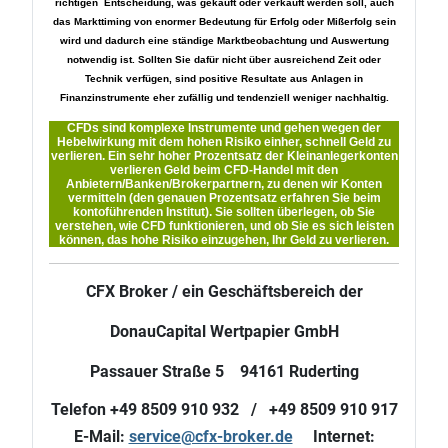
richtigen Entscheidung, was gekauft oder verkauft werden soll, auch
das Markttiming von enormer Bedeutung für Erfolg oder Mißerfolg sein
wird und dadurch eine ständige Marktbeobachtung und Auswertung
notwendig ist. Sollten Sie dafür nicht über ausreichend Zeit oder
Technik verfügen, sind positive Resultate aus Anlagen in
Finanzinstrumente eher zufällig und tendenziell weniger nachhaltig.
CFDs sind komplexe Instrumente und gehen wegen der
Hebelwirkung mit dem hohen Risiko einher, schnell Geld zu
verlieren. Ein sehr hoher Prozentsatz der Kleinanlegerkonten
verlieren Geld beim CFD-Handel mit den
Anbietern/Banken/Brokerpartnern, zu denen wir Konten
vermitteln (den genauen Prozentsatz erfahren Sie beim
kontoführenden Institut). Sie sollten überlegen, ob Sie
verstehen, wie CFD funktionieren, und ob Sie es sich leisten
können, das hohe Risiko einzugehen, Ihr Geld zu verlieren.
CFX Broker / ein Geschäftsbereich der
DonauCapital Wertpapier GmbH
Passauer Straße 5 94161 Ruderting
Telefon +49 8509 910 932 / +49 8509 910 917
E-Mail:
service@cfx-broker.de
Internet: