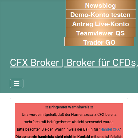
CFX Broker | Broker für CFDs,
!!! Dringender Warnhinweis !!!
Uns wurde mitgeteilt, daß der Namenszusatz CFX bereits
mehrfach mit betrügerischer Absicht verwendet wurde.
Bitte beachten Sie den Warnhinweis der BaFin für "
Handel CFX
"
Die genannte handelcfx steht nicht in Kontakt mit uns, ist folglich