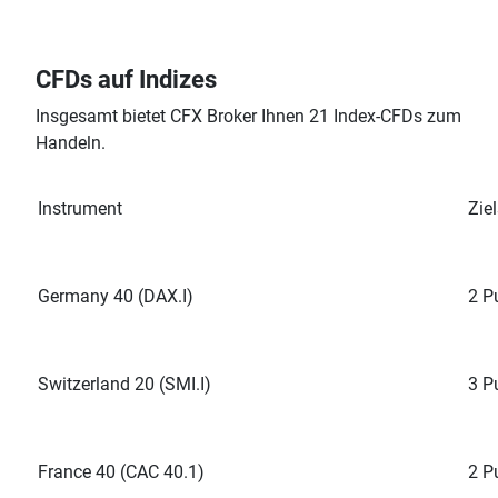
CFDs auf Indizes
Insgesamt bietet CFX Broker Ihnen 21 Index-CFDs zum
Handeln.
Instrument
Zie
Germany 40 (DAX.I)
2 P
Switzerland 20 (SMI.I)
3 P
France 40 (CAC 40.1)
2 P