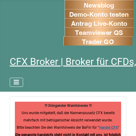
CFX Broker | Broker für CFDs,
!!! Dringender Warnhinweis !!!
Uns wurde mitgeteilt, daß der Namenszusatz CFX bereits
mehrfach mit betrügerischer Absicht verwendet wurde.
Bitte beachten Sie den Warnhinweis der BaFin für "
Handel CFX
"
Die genannte handelcfx steht nicht in Kontakt mit uns, ist folglich