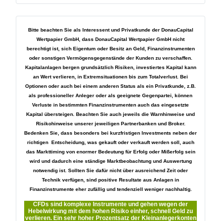
Bitte beachten Sie als Interessent und Privatkunde der DonauCapital
Wertpapier GmbH, dass DonauCapital Wertpapier GmbH nicht
berechtigt ist, sich Eigentum oder Besitz an Geld, Finanzinstrumenten
oder sonstigen Vermögensgegenstände der Kunden zu verschaffen.
Kapitalanlagen bergen grundsätzlich Risiken, investiertes Kapital kann
an Wert verlieren, in Extremsituationen bis zum Totalverlust. Bei
Optionen oder auch bei einem anderen Status als ein Privatkunde, z.B.
als professioneller Anleger oder als geeignete Gegenpartei, können
Verluste in bestimmten Finanzinstrumenten auch das eingesetzte
Kapital übersteigen. Beachten Sie auch jeweils die Warnhinweise und
Risikohinweise unserer jeweiligen Partnerbanken und Broker.
Bedenken Sie, dass besonders bei kurzfristigen Investments neben der
richtigen Entscheidung, was gekauft oder verkauft werden soll, auch
das Markttiming von enormer Bedeutung für Erfolg oder Mißerfolg sein
wird und dadurch eine ständige Marktbeobachtung und Auswertung
notwendig ist. Sollten Sie dafür nicht über ausreichend Zeit oder
Technik verfügen, sind positive Resultate aus Anlagen in
Finanzinstrumente eher zufällig und tendenziell weniger nachhaltig.
CFDs sind komplexe Instrumente und gehen wegen der
Hebelwirkung mit dem hohen Risiko einher, schnell Geld zu
verlieren. Ein sehr hoher Prozentsatz der Kleinanlegerkonten