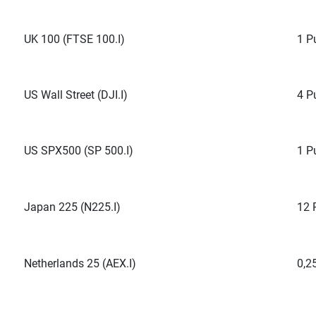
UK 100 (FTSE 100.I)
1 P
US Wall Street (DJI.I)
4 P
US SPX500 (SP 500.I)
1 P
Japan 225 (N225.I)
12 
Netherlands 25 (AEX.I)
0,2