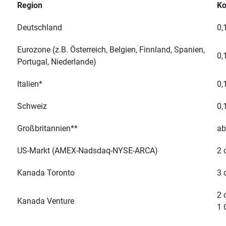
Region
Ko
Deutschland
0,
Eurozone (z.B. Österreich, Belgien, Finnland, Spanien,
0,
Portugal, Niederlande)
Italien*
0,
Schweiz
0,
Großbritannien**
ab
US-Markt (AMEX-Nadsdaq-NYSE-ARCA)
2 
Kanada Toronto
3 
2 
Kanada Venture
1 